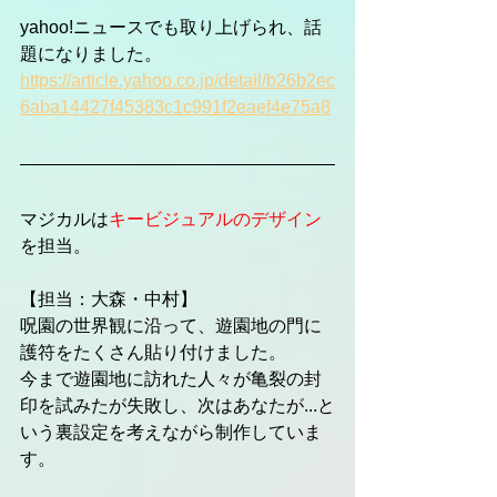
yahoo!ニュースでも取り上げられ、話
題になりました。
https://article.yahoo.co.jp/detail/b26b2ec
6aba14427f45383c1c991f2eaef4e75a8
マジカルは
キービジュアルのデザイン
を担当。
【担当：大森・中村】
呪園の世界観に沿って、遊園地の門に
護符をたくさん貼り付けました。
今まで遊園地に訪れた人々が亀裂の封
印を試みたが失敗し、次はあなたが...と
いう裏設定を考えながら制作していま
す。