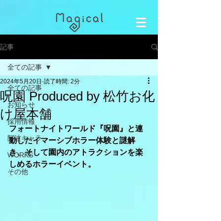
記事
全ての記事
2024年5月20日
読了時間: 2分
全ての記事
呪園 Produced by 松竹お化
お知らせ
け屋本舗
採用情報
フォートナイトワールド『呪園』と連
阿波キャラ
動したイマーシブホラー体験と謎解
き、そして園内のアトラクションを楽
WORKS
しめるホラーイベント。
その他