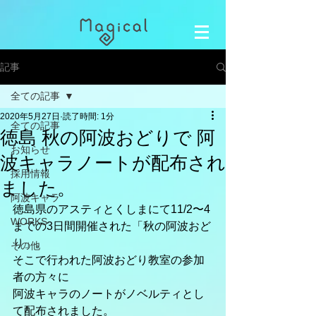
記事
全ての記事
2020年5月27日
読了時間: 1分
全ての記事
徳島 秋の阿波おどりで 阿
お知らせ
波キャラノートが配布され
採用情報
ました。
阿波キャラ
徳島県のアスティとくしまにて11/2〜4
WORKS
までの3日間開催された「秋の阿波おど
り」。
その他
そこで行われた阿波おどり教室の参加
者の方々に
阿波キャラのノートがノベルティとし
て配布されました。