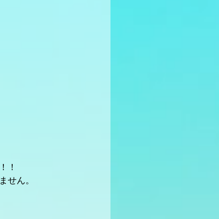
！！
ません。