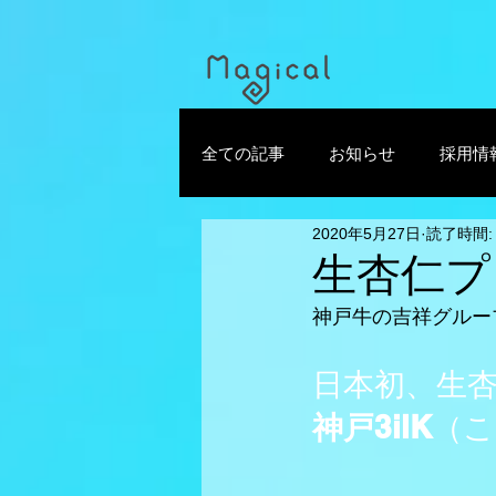
全ての記事
お知らせ
採用情
2020年5月27日
読了時間:
生杏仁プ
神戸牛の吉祥グルー
日本初、生
神戸3ilK
（こ