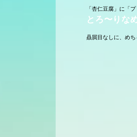
「杏仁豆腐」に「プ
とろ〜りなめ
贔屓目なしに、めち