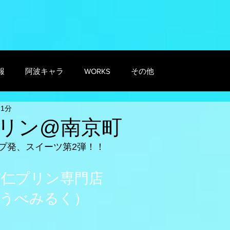
報
阿波キャラ
WORKS
その他
 1分
リン@南京町
プ発、スイーツ第2弾！！
杏仁プリン専門店
うべみるく）